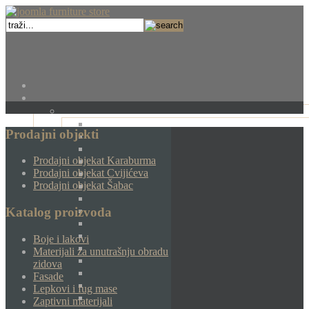
Prodajni objekti
Prodajni objekat Karaburma
Prodajni objekat Cvijićeva
Prodajni objekat Šabac
Katalog proizvoda
Boje i lakovi
Materijali za unutrašnju obradu
zidova
Fasade
Lepkovi i fug mase
Zaptivni materijali