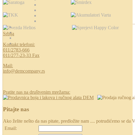
Srbija
Kontakt telefoni:
011/2783-666
011/277-23-33 Fax
Mail:
info@demcompany.rs
Pratite nas na društvenim mrežama:
Pitajte nas
Ako želite nešto da nas pitate, predložite nam .... potrudićemo se
Email: