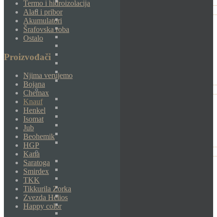
Termo i hidroizolacija
Alati i pribor
Akumulatori
Šrafovska roba
Ostalo
Proizvođači
Njima verujemo
Bojana
Chemax
Knauf
Henkel
Isomat
Jub
Beohemik
HGP
Kana
Saratoga
Smirdex
TKK
Tikkurila Zorka
Zvezda Helios
Happy color