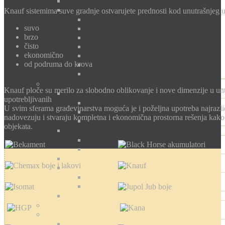
Knauf sistemima suve gradnje ostvarujete prednosti kod unutrašnjeg u
suvo
brzo
čisto
ekonomično
od podruma do krova
Knauf ploče su merilo za slobodno oblikovanje i nove dimenzije u unu
upotrebljivanih
U svim sferama građevinarstva moguća je i poželjna upotreba najrazlič
nadovezuju i stvaraju kompletna i ekonomična prostorna rešenja kako u
objekata.