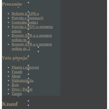
Preuzmite
Rešenje iz APR-a
Potvrda o registraciji
Generalni podaci
Potvrda o PDV-u promena
adrese
Resenje APR-a o pormeni
sedista str. 1
Resenje APR-a o pormeni
sedista str. 2
Vaša pitanja:
Pitanja i odgovori
Fasade
Metal
Hidroizolacija
Boje
Drvo / Parket
Tapete
Knauf