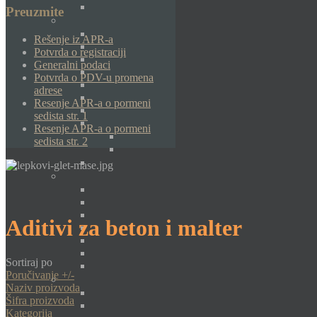
Preuzmite
Rešenje iz APR-a
Potvrda o registraciji
Generalni podaci
Potvrda o PDV-u promena
adrese
Resenje APR-a o pormeni
sedista str. 1
Resenje APR-a o pormeni
sedista str. 2
Aditivi za beton i malter
Sortiraj po
Poručivanje +/-
Naziv proizvoda
Šifra proizvoda
Kategorija