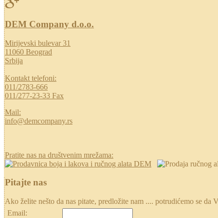
DEM Company d.o.o.
Mirijevski bulevar 31
11060 Beograd
Srbija
Kontakt telefoni:
011/2783-666
011/277-23-33 Fax
Mail:
info@demcompany.rs
Pratite nas na društvenim mrežama:
Pitajte nas
Ako želite nešto da nas pitate, predložite nam .... potrudićemo se
Email: