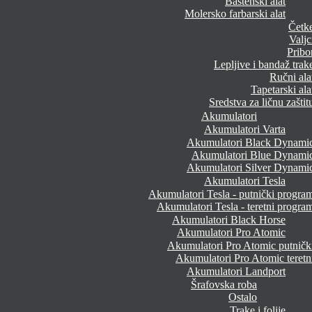
Baštenski alat
Molersko farbarski alat
Četk
Valjc
Pribo
Lepljive i bandaž trak
Ručni ala
Tapetarski ala
Sredstva za ličnu zaštit
Akumulatori
Akumulatori Varta
Akumulatori Black Dynami
Akumulatori Blue Dynami
Akumulatori Silver Dynami
Akumulatori Tesla
Akumulatori Tesla - putnički progra
Akumulatori Tesla - teretni progra
Akumulatori Black Horse
Akumulatori Pro Atomic
Akumulatori Pro Atomic putničk
Akumulatori Pro Atomic teretn
Akumulatori Landport
Šrafovska roba
Ostalo
Trake i folije