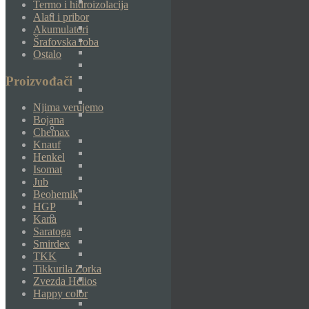
Termo i hidroizolacija
Alati i pribor
Akumulatori
Šrafovska roba
Ostalo
Proizvođači
Njima verujemo
Bojana
Chemax
Knauf
Henkel
Isomat
Jub
Beohemik
HGP
Kana
Saratoga
Smirdex
TKK
Tikkurila Zorka
Zvezda Helios
Happy color