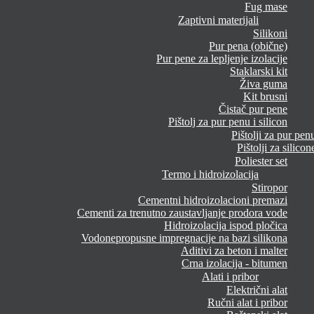
Fug mase
Zaptivni materijali
Silikoni
Pur pena (obične)
Pur pene za lepljenje izolacije
Staklarski kit
Živa guma
Kit brusni
Čistač pur pene
Pištolj za pur penu i silicon
Pištolji za pur pen
Pištolji za silicon
Poliester set
Termo i hidroizolacija
Stiropor
Cementni hidroizolacioni premazi
Cementi za trenutno zaustavljanje prodora vode
Hidroizolacija ispod pločica
Vodonepropusne impregnacije na bazi silikona
Aditivi za beton i malter
Crna izolacija - bitumen
Alati i pribor
Električni alat
Ručni alat i pribor