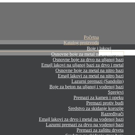
Početna
Katalog proizvoda
Boje i lakovi
Osnovne boje za metal na uljanoj bazi
Osnovne boje za drvo na uljanoj bazi
Emajl lakovi na uljanoj bazi za drvo i metal
Osnovne boje za metal na nitro bazi
Emajl lakovi za metal na nitro bazi
Lazurni premazi (Sandolin)
Boje za beton na uljanoj i vodenoj bazi
Sprejevi
Premazi za kamen i opeku
Premazi protiv buđi
Sredstvo za skidanje korozije
Razređivači
Emajl lakovi za drvo i metal na vodenoj bazi
Lazurni premazi za drvo na vodenoj bazi
Premazi za zaštitu drveta