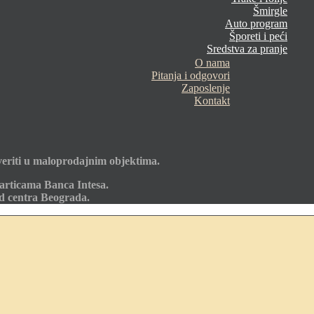
Šmirgle
Auto program
Šporeti i peći
Sredstva za pranje
O nama
Pitanja i odgovori
Zaposlenje
Kontakt
eriti u maloprodajnim objektima.
articama Banca Intesa.
od centra Beograda.