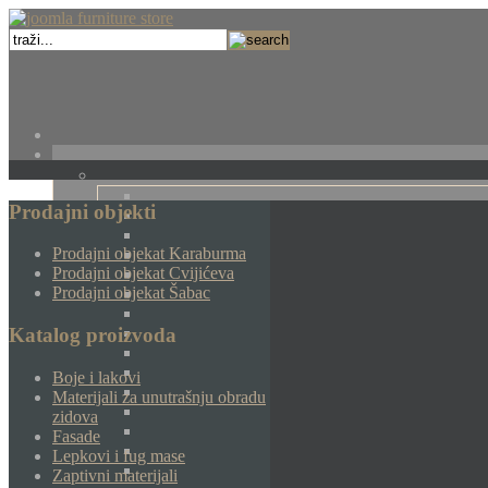
Prodajni objekti
Prodajni objekat Karaburma
Prodajni objekat Cvijićeva
Prodajni objekat Šabac
Katalog proizvoda
Boje i lakovi
Materijali za unutrašnju obradu
zidova
Fasade
Lepkovi i fug mase
Zaptivni materijali