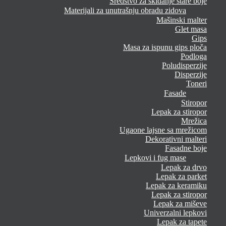
Sredstvo za skidanje stare boje
Materijali za unutrašnju obradu zidova
Mašinski malter
Glet masa
Gips
Masa za ispunu gips ploča
Podloga
Poludisperzije
Disperzije
Toneri
Fasade
Stiropor
Lepak za stiropor
Mrežica
Ugaone lajsne sa mrežicom
Dekorativni malteri
Fasadne boje
Lepkovi i fug mase
Lepak za drvo
Lepak za parket
Lepak za keramiku
Lepak za stiropor
Lepak za miševe
Univerzalni lepkovi
Lepak za tapete