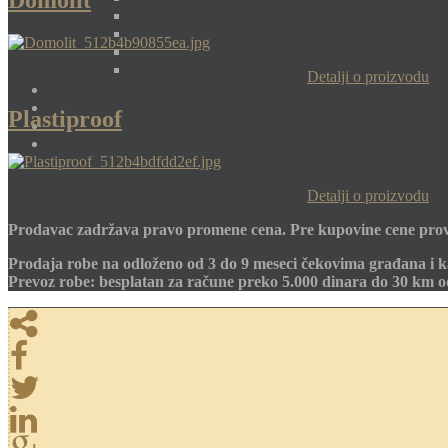
Domolit
Detalji o proizvodu
Plastiproof
Detalji o proizvodu
Prodavac zadržava pravo promene cena. Pre kupovine cene prov
Prodaja robe na odloženo od 3 do 9 meseci čekovima građana i k
Prevoz robe: besplatan za račune preko 5.000 dinara do 30 km 