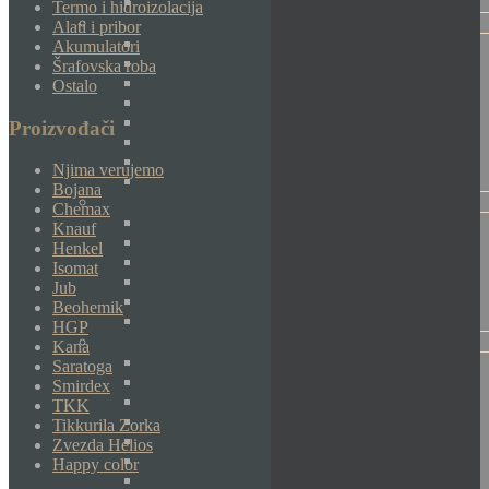
Termo i hidroizolacija
Alati i pribor
Akumulatori
Šrafovska roba
Ostalo
Proizvođači
Njima verujemo
Bojana
Chemax
Knauf
Henkel
Isomat
Jub
Beohemik
HGP
Kana
Saratoga
Smirdex
TKK
Tikkurila Zorka
Zvezda Helios
Happy color