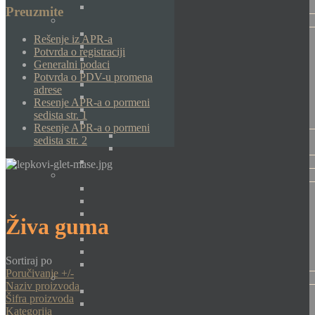
Preuzmite
Rešenje iz APR-a
Potvrda o registraciji
Generalni podaci
Potvrda o PDV-u promena
adrese
Resenje APR-a o pormeni
sedista str. 1
Resenje APR-a o pormeni
sedista str. 2
Živa guma
Sortiraj po
Poručivanje +/-
Naziv proizvoda
Šifra proizvoda
Kategorija