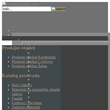
Prodajni objekti
Prodajni objekat Karaburma
Prodajni objekat Cvijićeva
Prodajni objekat Šabac
Katalog proizvoda
Boje i lakovi
Materijali za unutrašnju obradu
zidova
Fasade
Lepkovi i fug mase
Zaptivni materijali