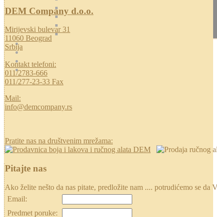
DEM Company d.o.o.
Mirijevski bulevar 31
11060 Beograd
Srbija
Kontakt telefoni:
011/2783-666
011/277-23-33 Fax
Mail:
info@demcompany.rs
Pratite nas na društvenim mrežama:
Pitajte nas
Ako želite nešto da nas pitate, predložite nam .... potrudićemo se
Email:
Predmet poruke: