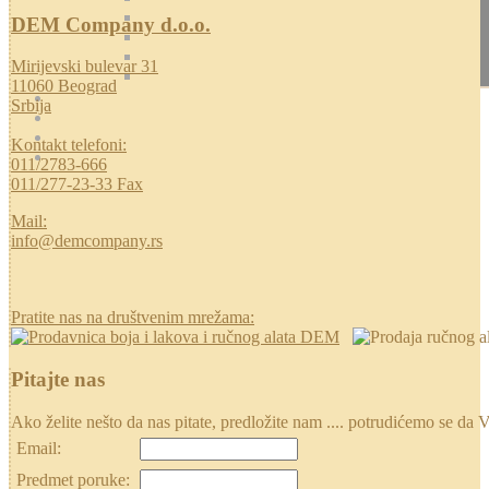
DEM Company d.o.o.
Mirijevski bulevar 31
11060 Beograd
Srbija
Kontakt telefoni:
011/2783-666
011/277-23-33 Fax
Mail:
info@demcompany.rs
Pratite nas na društvenim mrežama:
Pitajte nas
Ako želite nešto da nas pitate, predložite nam .... potrudićemo se
Email:
Predmet poruke: