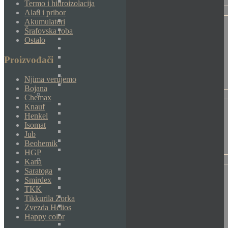
Termo i hidroizolacija
Alati i pribor
Akumulatori
Šrafovska roba
Ostalo
Proizvođači
Njima verujemo
Bojana
Chemax
Knauf
Henkel
Isomat
Jub
Beohemik
HGP
Kana
Saratoga
Smirdex
TKK
Tikkurila Zorka
Zvezda Helios
Happy color