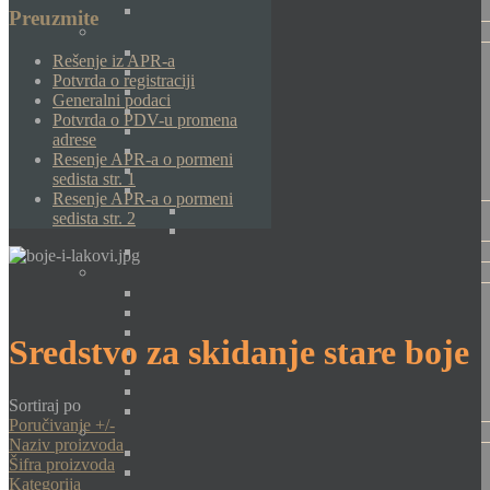
Preuzmite
Rešenje iz APR-a
Potvrda o registraciji
Generalni podaci
Potvrda o PDV-u promena
adrese
Resenje APR-a o pormeni
sedista str. 1
Resenje APR-a o pormeni
sedista str. 2
Sredstvo za skidanje stare boje
Sortiraj po
Poručivanje +/-
Naziv proizvoda
Šifra proizvoda
Kategorija