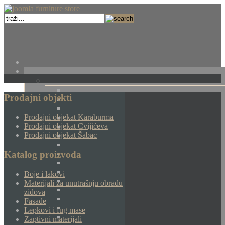
Prodajni objekti
Prodajni objekat Karaburma
Prodajni objekat Cvijićeva
Prodajni objekat Šabac
Katalog proizvoda
Boje i lakovi
Materijali za unutrašnju obradu
zidova
Fasade
Lepkovi i fug mase
Zaptivni materijali