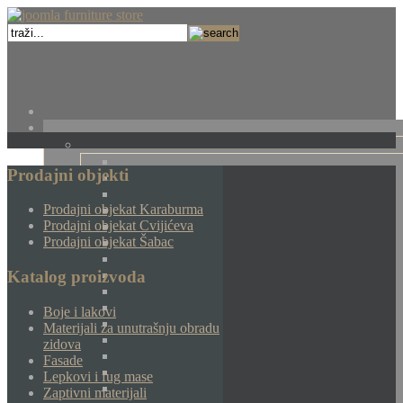
Prodajni objekti
Prodajni objekat Karaburma
Prodajni objekat Cvijićeva
Prodajni objekat Šabac
Katalog proizvoda
Boje i lakovi
Materijali za unutrašnju obradu
zidova
Fasade
Lepkovi i fug mase
Zaptivni materijali