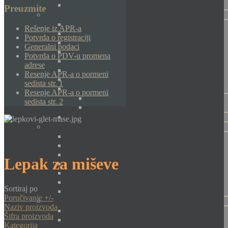
Preuzmite
Rešenje iz APR-a
Potvrda o registraciji
Generalni podaci
Potvrda o PDV-u promena
adrese
Resenje APR-a o pormeni
sedista str. 1
Resenje APR-a o pormeni
sedista str. 2
Lepak za miševe
Sortiraj po
Poručivanje +/-
Naziv proizvoda
Šifra proizvoda
Kategorija