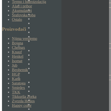
Termo i hidroizolacija
Alati i pribor
Akumulatori
Šrafovska roba
Ostalo
Proizvođači
Njima verujemo
Bojana
Chemax
Knauf
Henkel
Isomat
Jub
Beohemik
HGP
Kana
Saratoga
Smirdex
TKK
Tikkurila Zorka
Zvezda Helios
Happy color