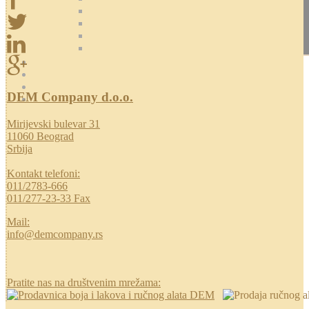
DEM Company d.o.o.
Mirijevski bulevar 31
11060 Beograd
Srbija
Kontakt telefoni:
011/2783-666
011/277-23-33 Fax
Mail:
info@demcompany.rs
Pratite nas na društvenim mrežama: