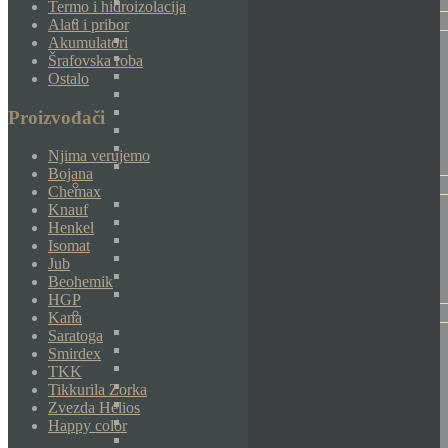
Termo i hidroizolacija
Alati i pribor
Akumulatori
Šrafovska roba
Ostalo
Proizvođači
Njima verujemo
Bojana
Chemax
Knauf
Henkel
Isomat
Jub
Beohemik
HGP
Kana
Saratoga
Smirdex
TKK
Tikkurila Zorka
Zvezda Helios
Happy color