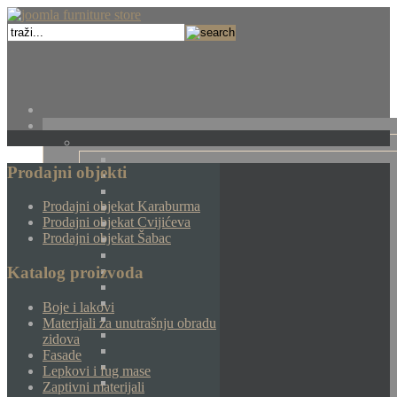
Prodajni objekti
Prodajni objekat Karaburma
Prodajni objekat Cvijićeva
Prodajni objekat Šabac
Katalog proizvoda
Boje i lakovi
Materijali za unutrašnju obradu
zidova
Fasade
Lepkovi i fug mase
Zaptivni materijali