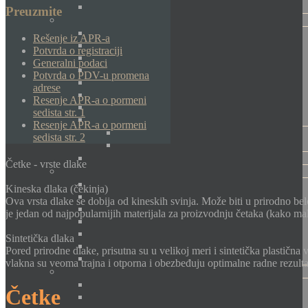
Preuzmite
Rešenje iz APR-a
Potvrda o registraciji
Generalni podaci
Potvrda o PDV-u promena
adrese
Resenje APR-a o pormeni
sedista str. 1
Resenje APR-a o pormeni
sedista str. 2
Četke - vrste dlake
Kineska dlaka (čekinja)
Ova vrsta dlake se dobija od kineskih svinja. Može biti u prirodno beloj
je jedan od najpopularnijih materijala za proizvodnju četaka (kako mal
Sintetička dlaka
Pored prirodne dlake, prisutna su u velikoj meri i sintetička plastična 
vlakna su veoma trajna i otporna i obezbeđuju optimalne radne rezulta
Četke