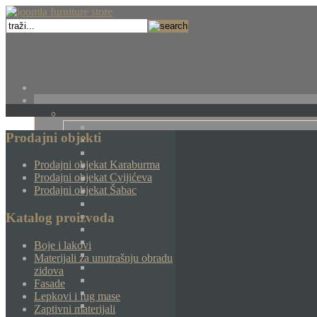
Prodajni objekti
Prodajni objekat Karaburma
Prodajni objekat Cvijićeva
Prodajni objekat Šabac
Katalog proizvoda
Boje i lakovi
Materijali za unutrašnju obradu
zidova
Fasade
Lepkovi i fug mase
Zaptivni materijali