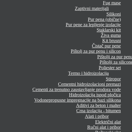
Fug mase
Zaptivni materijali
Silikoni
Pur pena (obične)
Pur pene za lepljenje izolacije
Staklarski kit
Živa guma
Kit brusni
Čistač pur pene
Pištolj za pur penu i silicon
Pištolji za pur pen
Pištolji za silicon
Poliester set
Termo i hidroizolacija
Stiropor
Cementni hidroizolacioni premazi
Cementi za trenutno zaustavljanje prodora vode
Hidroizolacija ispod pločica
Vodonepropusne impregnacije na bazi silikona
Aditivi za beton i malter
Crna izolacija - bitumen
Alati i pribor
Električni alat
Ručni alat i pribor