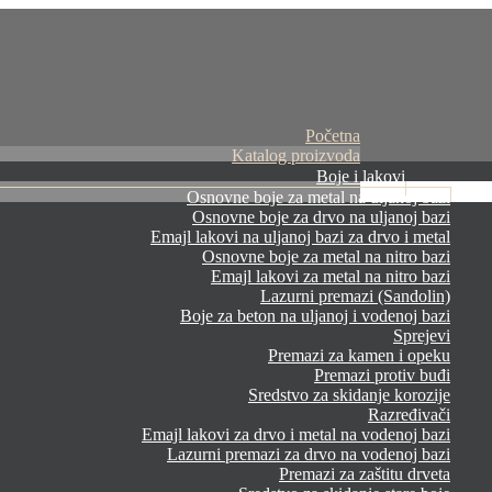
Početna
Katalog proizvoda
Boje i lakovi
Osnovne boje za metal na uljanoj bazi
Osnovne boje za drvo na uljanoj bazi
Emajl lakovi na uljanoj bazi za drvo i metal
Osnovne boje za metal na nitro bazi
Emajl lakovi za metal na nitro bazi
Lazurni premazi (Sandolin)
Boje za beton na uljanoj i vodenoj bazi
Sprejevi
Premazi za kamen i opeku
Premazi protiv buđi
Sredstvo za skidanje korozije
Razređivači
Emajl lakovi za drvo i metal na vodenoj bazi
Lazurni premazi za drvo na vodenoj bazi
Premazi za zaštitu drveta