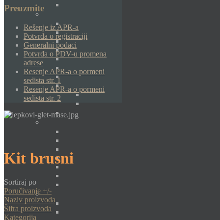
Preuzmite
Rešenje iz APR-a
Potvrda o registraciji
Generalni podaci
Potvrda o PDV-u promena
adrese
Resenje APR-a o pormeni
sedista str. 1
Resenje APR-a o pormeni
sedista str. 2
Kit brusni
Sortiraj po
Poručivanje +/-
Naziv proizvoda
Šifra proizvoda
Kategorija