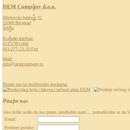
DEM Company d.o.o.
Mirijevski bulevar 31
11060 Beograd
Srbija
Kontakt telefoni:
011/2783-666
011/277-23-33 Fax
Mail:
info@demcompany.rs
Pratite nas na društvenim mrežama:
Pitajte nas
Ako želite nešto da nas pitate, predložite nam .... potrudićemo se
Email:
Predmet poruke: