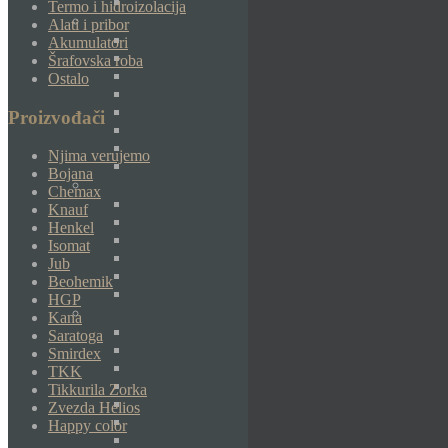
Termo i hidroizolacija
Alati i pribor
Akumulatori
Šrafovska roba
Ostalo
Proizvođači
Njima verujemo
Bojana
Chemax
Knauf
Henkel
Isomat
Jub
Beohemik
HGP
Kana
Saratoga
Smirdex
TKK
Tikkurila Zorka
Zvezda Helios
Happy color