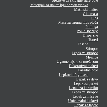
Sredstvo za skidanje stare boje
Materijali za unutrašnju obradu zidova
Mašinski malter
Glet masa
Gips
Masa za ispunu gips ploča
Podloga
Poludisperzije
Disperzije
Toneri
Fasade
Stiropor
Lepak za stiropor
Mrežica
Ugaone lajsne sa mrežicom
Dekorativni malteri
Fasadne boje
Lepkovi i fug mase
Lepak za drvo
Lepak za parket
Lepak za keramiku
Lepak za stiropor
Lepak za miševe
Univerzalni lepkovi
Lepak za tapete