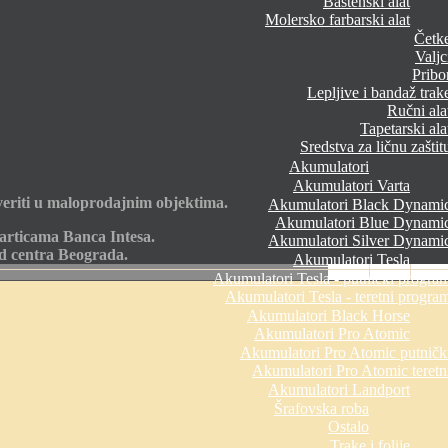
Baštenski alat
Molersko farbarski alat
Četk
Valjc
Pribo
Lepljive i bandaž trak
Ručni ala
Tapetarski ala
Sredstva za ličnu zaštit
Akumulatori
Akumulatori Varta
eriti u maloprodajnim objektima.
Akumulatori Black Dynami
Akumulatori Blue Dynami
articama Banca Intesa.
Akumulatori Silver Dynami
od centra Beograda.
Akumulatori Tesla
Akumulatori Tesla - putnički progra
Akumulatori Tesla - teretni progra
Akumulatori Black Horse
Akumulatori Pro Atomic
Akumulatori Pro Atomic putničk
Akumulatori Pro Atomic teretn
Akumulatori Landport
Šrafovska roba
Ostalo
Trake i folije