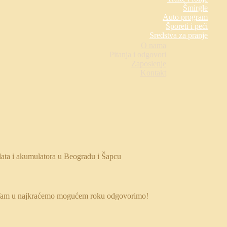
Šmirgle
Auto program
Šporeti i peći
Sredstva za pranje
O nama
Pitanja i odgovori
Zaposlenje
Kontakt
 da Vam u najkraćemo mogućem roku odgovorimo!