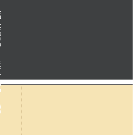
e
i
r
e
t
t
u
c
c
c
m
m
i
i