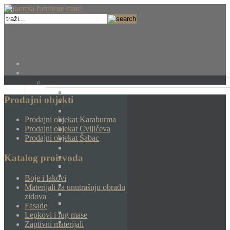
Prodajni objekti
Prodajni objekat Karaburma
Prodajni objekat Cvijićeva
Prodajni objekat Šabac
Katalog proizvoda
Boje i lakovi
Materijali za unutrašnju obradu
zidova
Fasade
Lepkovi i fug mase
Zaptivni materijali