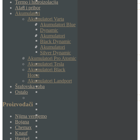
Termo i hidroizolacija
Alati i pribor
Akumulatori
Akumulatori Varta
Akumulatori Blue
Dynamic
Akumulatori
Black Dynamic
Akumulatori
Silver Dynamic
Akumulatori Pro Atomic
Akumulatori Tesla
Akumulatori Black
Horse
Akumulatori Landport
Šrafovska roba
Ostalo
Proizvođači
Njima verujemo
Bojana
Chemax
Knauf
Henkel