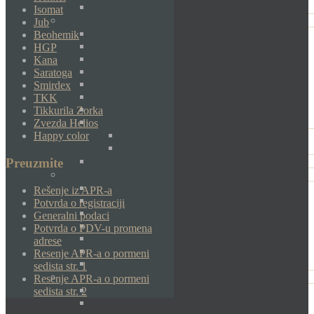
Isomat
Jub
Beohemik
HGP
Kana
Saratoga
Smirdex
TKK
Tikkurila Zorka
Zvezda Helios
Happy color
Preuzmite
Rešenje iz APR-a
Potvrda o registraciji
Generalni podaci
Potvrda o PDV-u promena
adrese
Resenje APR-a o pormeni
sedista str. 1
Resenje APR-a o pormeni
sedista str. 2